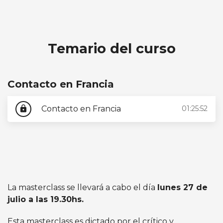
MASTERCLASS: Contacto en Francia (1971)
Temario del curso
Contacto en Francia
Contacto en Francia
01:25:52
lock
La masterclass se llevará a cabo el día
lunes 27 de
julio a las 19.30hs.
Esta masterclass es dictado por el crítico y